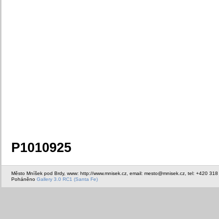
P1010925
Město Mníšek pod Brdy, www: http://www.mnisek.cz, email: mesto@mnisek.cz, tel: +420 318
Poháněno
Gallery 3.0 RC1 (Santa Fe)