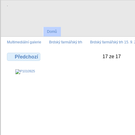
.
Domů
Multimediální galerie
Brdský farmářský trh
Brdský farmářský trh 15. 9.
17 ze 17
Předchozí