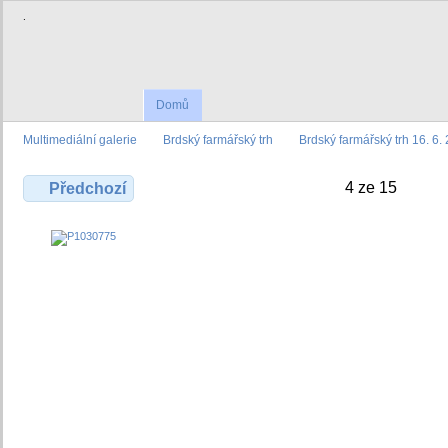
.
Domů
Multimediální galerie
Brdský farmářský trh
Brdský farmářský trh 16. 6.
4 ze 15
Předchozí