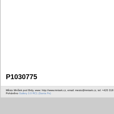
P1030775
Město Mníšek pod Brdy, www: http://www.mnisek.cz, email: mesto@mnisek.cz, tel: +420 318
Poháněno
Gallery 3.0 RC1 (Santa Fe)