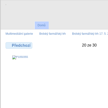
.
Domů
Multimediální galerie
Brdský farmářský trh
Brdský farmářský trh 17. 5.
20 ze 30
Předchozí