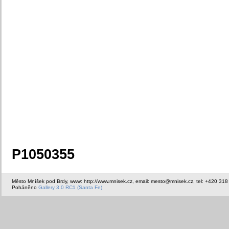
P1050355
Město Mníšek pod Brdy, www: http://www.mnisek.cz, email: mesto@mnisek.cz, tel: +420 318
Poháněno
Gallery 3.0 RC1 (Santa Fe)