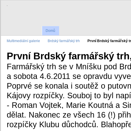
.
Domů
Multimediální galerie
Brdský farmářský trh
První Brdský farmářský trh
První Brdský farmářský trh,
Farmářský trh se v Mníšku pod Br
a sobota 4.6.2011 se opravdu vyve
Poprvé se konala i soutěž o putovn
Kájovy rozpíčky. Souboj to byl nap
- Roman Vojtek, Marie Koutná a Si
dělat. Nakonec ze všech 16 (!) přih
rozpíčky Klubu důchodců. Blahopř