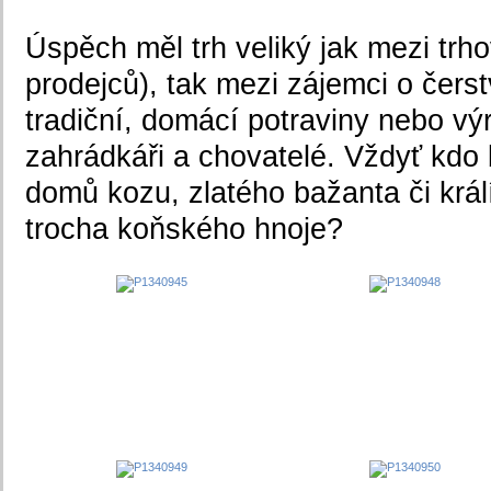
Úspěch měl trh veliký jak mezi trho
prodejců), tak mezi zájemci o čers
tradiční, domácí potraviny nebo výro
zahrádkáři a chovatelé. Vždyť kdo b
domů kozu, zlatého bažanta či král
trocha koňského hnoje?