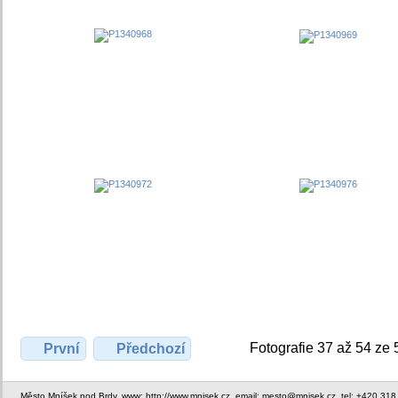
Fotografie 37 až 54 ze 
První
Předchozí
Město Mníšek pod Brdy, www: http://www.mnisek.cz, email: mesto@mnisek.cz, tel: +420 318