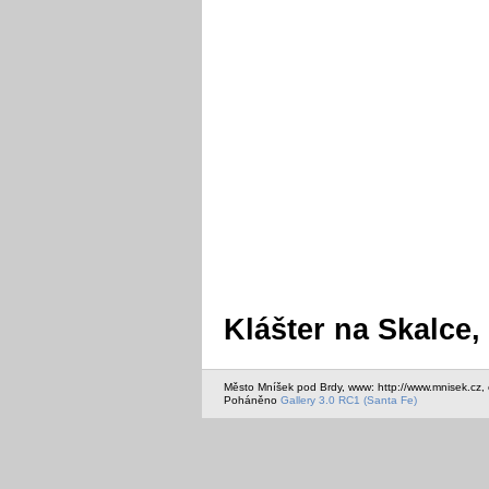
Klášter na Skalce,
Město Mníšek pod Brdy, www: http://www.mnisek.cz,
Poháněno
Gallery 3.0 RC1 (Santa Fe)