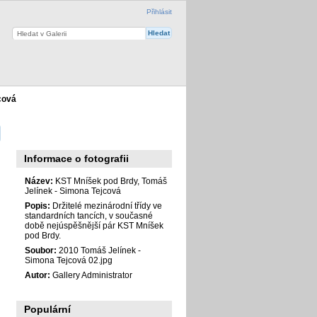
Přihlásit
cová
Informace o fotografii
Název:
KST Mníšek pod Brdy, Tomáš
Jelínek - Simona Tejcová
Popis:
Držitelé mezinárodní třídy ve
standardních tancích, v současné
době nejúspěšnější pár KST Mníšek
pod Brdy.
Soubor:
2010 Tomáš Jelínek -
Simona Tejcová 02.jpg
Autor:
Gallery Administrator
Populární