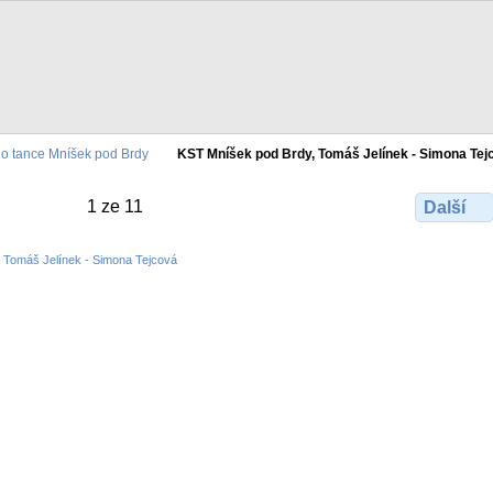
o tance Mníšek pod Brdy
KST Mníšek pod Brdy, Tomáš Jelínek - Simona Tej
1 ze 11
Další