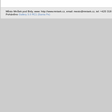
Město Mníšek pod Brdy, www: http://www.mnisek.cz, email: mesto@mnisek.cz, tel: +420 318
Poháněno
Gallery 3.0 RC1 (Santa Fe)