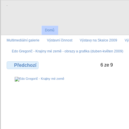
.
Domů
Multimediální galerie
Výstavní činnost
Výstavy na Skalce 2009
Vý
Edo Gregorič - Krajiny mé země - obrazy a grafika (duben-květen 2009)
6 ze 9
Předchozí