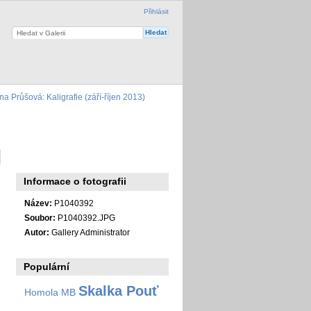
Přihlásit
na Průšová: Kaligrafie (září-říjen 2013)
Informace o fotografii
Název:
P1040392
Soubor:
P1040392.JPG
Autor:
Gallery Administrator
Populární
Skalka Pouť
Homola MB