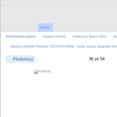
.
Domů
Multimediální galerie
Výstavní činnost
Výstavy na Skalce 2014
Vý
Blanka a Zdeněk Proksovi: CESTA DO NEBE - sochy, obrazy, fotografie (č
36 ze 54
Předchozí