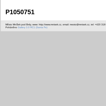
P1050751
Město Mníšek pod Brdy, www: http://www.mnisek.cz, email: mesto@mnisek.cz, tel: +420 318
Poháněno
Gallery 3.0 RC1 (Santa Fe)