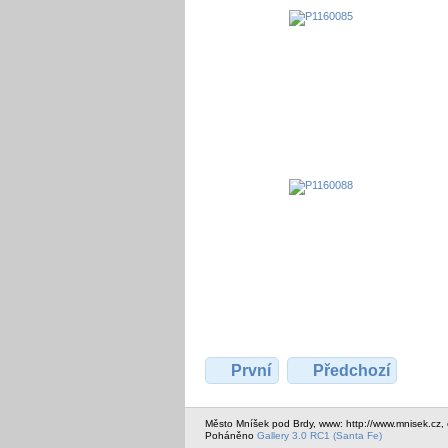
První
Předchozí
Město Mníšek pod Brdy, www: http://www.mnisek.cz,
Poháněno
Gallery 3.0 RC1 (Santa Fe)