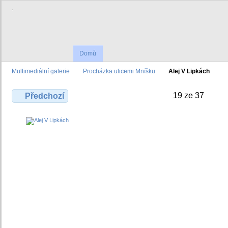
.
Domů
Multimediální galerie
Procházka ulicemi Mníšku
Alej V Lipkách
19 ze 37
Předchozí