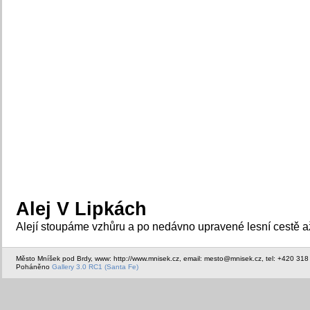
Alej V Lipkách
Alejí stoupáme vzhůru a po nedávno upravené lesní cestě a
Město Mníšek pod Brdy, www: http://www.mnisek.cz, email: mesto@mnisek.cz, tel: +420 318
Poháněno
Gallery 3.0 RC1 (Santa Fe)