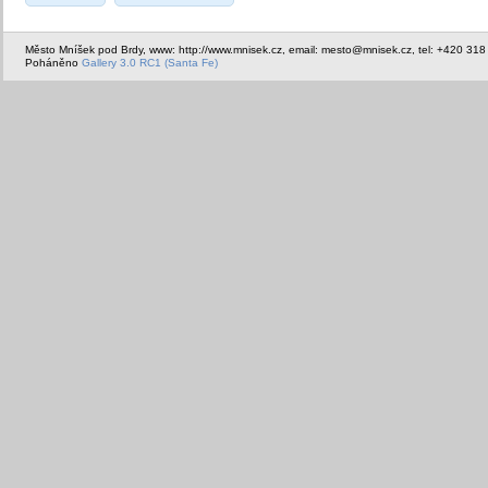
Město Mníšek pod Brdy, www: http://www.mnisek.cz, email: mesto@mnisek.cz, tel: +420 318
Poháněno
Gallery 3.0 RC1 (Santa Fe)