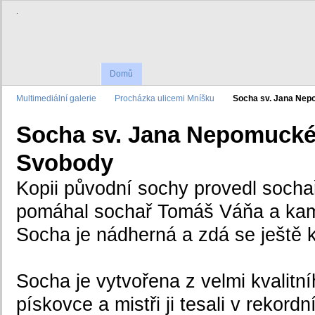
.
Domů
Multimediální galerie
Procházka ulicemi Mníšku
Socha sv. Jana Nep
Socha sv. Jana Nepomuckéh
Svobody
Kopii původní sochy provedl socha
pomáhal sochař Tomáš Váňa a kam
Socha je nádherná a zdá se ještě kr
Socha je vytvořena z velmi kvalit
pískovce a mistři ji tesali v rekord