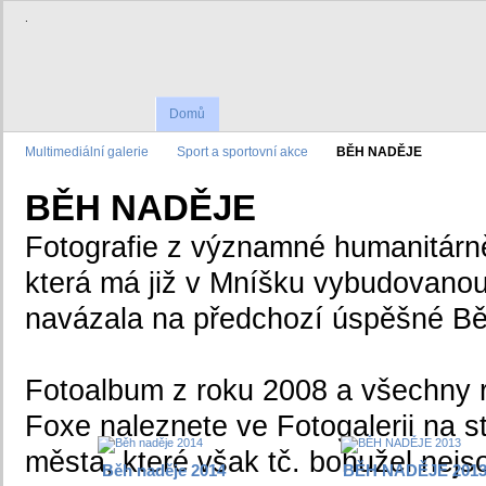
.
Domů
Multimediální galerie
Sport a sportovní akce
BĚH NADĚJE
BĚH NADĚJE
Fotografie z významné humanitárně
která má již v Mníšku vybudovanou 
navázala na předchozí úspěšné Bě
Fotoalbum z roku 2008 a všechny 
Foxe naleznete ve Fotogalerii na s
města, které však tč. bohužel nejs
Běh naděje 2014
BĚH NADĚJE 201