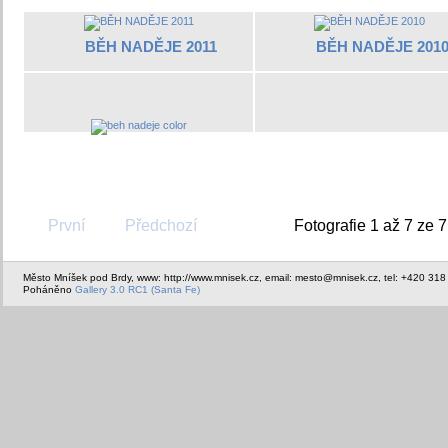
BĚH NADĚJE 2011
BĚH NADĚJE 201
První
Předchozí
Fotografie 1 až 7 ze 7
Město Mníšek pod Brdy, www: http://www.mnisek.cz, email: mesto@mnisek.cz, tel: +420 318
Poháněno
Gallery 3.0 RC1 (Santa Fe)