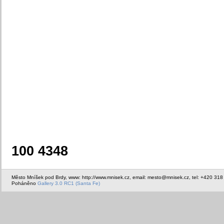
100 4348
Město Mníšek pod Brdy, www: http://www.mnisek.cz, email: mesto@mnisek.cz, tel: +420 318
Poháněno
Gallery 3.0 RC1 (Santa Fe)