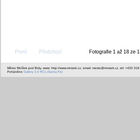
První
Předchozí
Fotografie 1 až 18 ze 
Město Mníšek pod Brdy, www: http://www.mnisek.cz, email: mesto@mnisek.cz, tel: +420 318
Poháněno
Gallery 3.0 RC1 (Santa Fe)