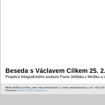
Beseda s Václavem Cílkem 25. 2
Projekce fotografického souboru Pavla Jeřábka z Mníšku a o
Město Mníšek pod Brdy, www: http://www.mnisek.cz, email: mesto@mnisek.cz, tel: +420 318
Poháněno
Gallery 3.0 RC1 (Santa Fe)