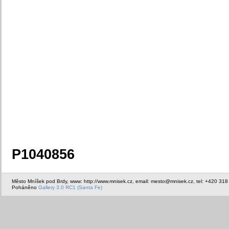
P1040856
Město Mníšek pod Brdy, www: http://www.mnisek.cz, email: mesto@mnisek.cz, tel: +420 318
Poháněno
Gallery 3.0 RC1 (Santa Fe)