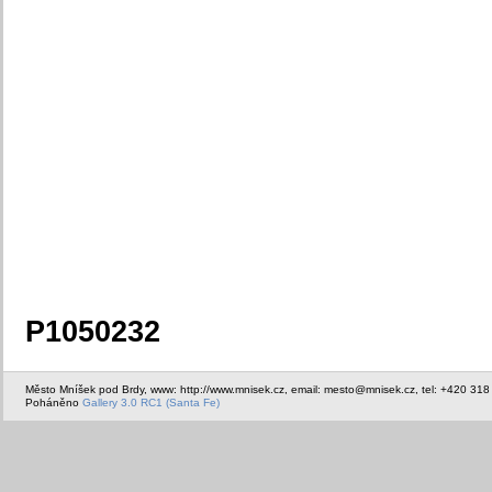
P1050232
Město Mníšek pod Brdy, www: http://www.mnisek.cz, email: mesto@mnisek.cz, tel: +420 318
Poháněno
Gallery 3.0 RC1 (Santa Fe)