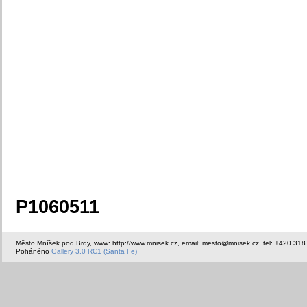
P1060511
Město Mníšek pod Brdy, www: http://www.mnisek.cz, email: mesto@mnisek.cz, tel: +420 318
Poháněno
Gallery 3.0 RC1 (Santa Fe)