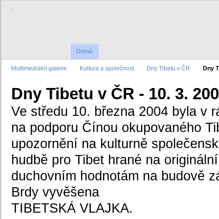
.
Domů
Multimediální galerie
Kultura a společnost
Dny Tibetu v ČR
Dny T
Dny Tibetu v ČR - 10. 3. 20
Ve středu 10. března 2004 byla v 
na podporu Čínou okupovaného Tib
upozornění na kulturně společens
hudbě pro Tibet hrané na originální
duchovním hodnotám na budově z
Brdy vyvěšena
TIBETSKÁ VLAJKA.