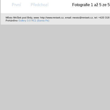
První
Předchozí
Fotografie 1 až 5 ze 5
Město Mníšek pod Brdy, www: http://www.mnisek.cz, email: mesto@mnisek.cz, tel: +420 318
Poháněno
Gallery 3.0 RC1 (Santa Fe)