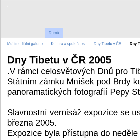
.
Domů
Multimediální galerie
Kultura a společnost
Dny Tibetu v ČR
Dny T
Dny Tibetu v ČR 2005
.V rámci celosvětových Dnů pro Ti
Státním zámku Mníšek pod Brdy k
panoramatických fotografií Pepy S
Slavnostní vernisáž expozice se us
března 2005.
Expozice byla přístupna do neděle