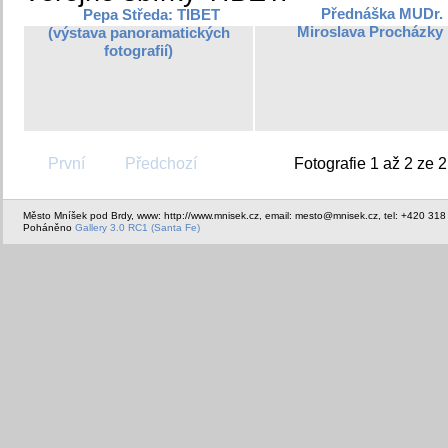
Přednáška MUDr.
Pepa Středa: TIBET
Miroslava Procházky
(výstava panoramatických
fotografií)
První
Předchozí
Fotografie 1 až 2 ze 2
Město Mníšek pod Brdy, www: http://www.mnisek.cz, email: mesto@mnisek.cz, tel: +420 318
Poháněno
Gallery 3.0 RC1 (Santa Fe)