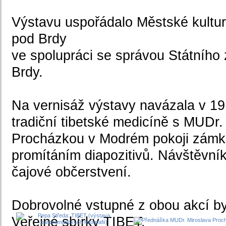
Výstavu uspořádalo Městské kultur
pod Brdy
ve spolupráci se správou Státníh
Brdy.
Na vernisáž výstavy navázala v 19
tradiční tibetské medicíně s MUDr
Procházkou v Modrém pokoji zámk
promítáním diapozitivů. Návštěvn
čajové občerstvení.
Dobrovolné vstupné z obou akcí by
Veřejné sbírky TIBET.