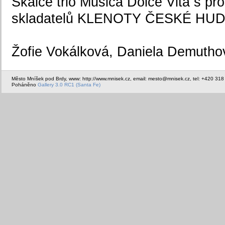
Skalce trio Musica Dolce Vita s p
skladatelů KLENOTY ČESKÉ HUD
Žofie Vokálková, Daniela Demutho
Město Mníšek pod Brdy, www: http://www.mnisek.cz, email: mesto@mnisek.cz, tel: +420 318
Poháněno
Gallery 3.0 RC1 (Santa Fe)