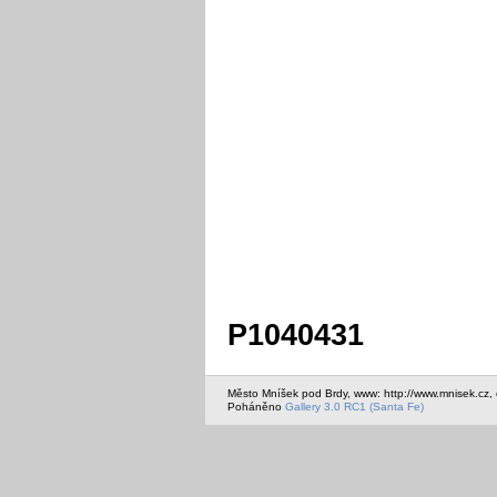
P1040431
Město Mníšek pod Brdy, www: http://www.mnisek.cz,
Poháněno
Gallery 3.0 RC1 (Santa Fe)