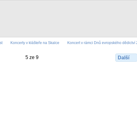
st
Koncerty v klášteře na Skalce
Koncert v rámci Dnů evropského dědictví
5 ze 9
Další