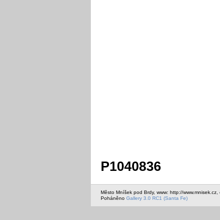
P1040836
Město Mníšek pod Brdy, www: http://www.mnisek.cz,
Poháněno
Gallery 3.0 RC1 (Santa Fe)