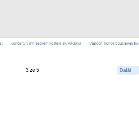
st
Koncerty v mníšeckém kostele sv. Václava
Vánoční koncert duchovní hud
3 ze 5
Další