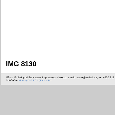
IMG 8130
Město Mníšek pod Brdy, www: http://www.mnisek.cz, email: mesto@mnisek.cz, tel: +420 318
Poháněno
Gallery 3.0 RC1 (Santa Fe)