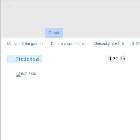
.
Domů
Multimediální galerie
Kultura a společnost
Mníšecký bleší trh
3. B
11 ze 36
Předchozí