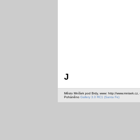
J
Město Mníšek pod Brdy, www: http://www.mnisek.cz,
Poháněno
Gallery 3.0 RC1 (Santa Fe)