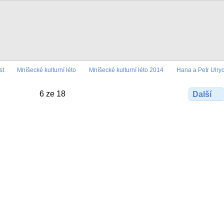
st
Mníšecké kulturní léto
Mníšecké kulturní léto 2014
Hana a Petr Ulryc
6 ze 18
Další