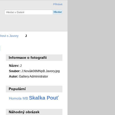
Přihlásit
hovi s Javory
J
Informace o fotografii
Název:
J
Soubor:
J.Novák08MNpB.Javory.jpg
Autor:
Gallery Administrator
Populární
Skalka Pouť
Homola MB
Náhodný obrázek