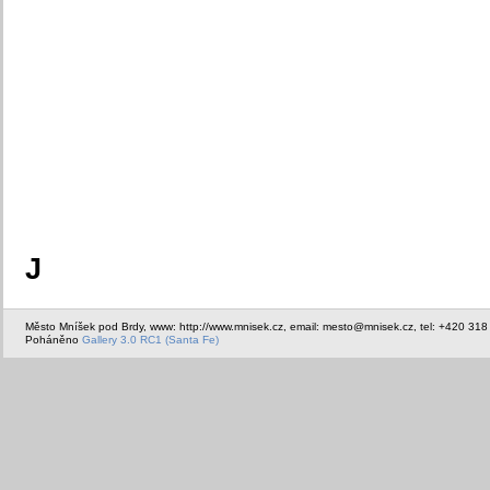
J
Město Mníšek pod Brdy, www: http://www.mnisek.cz, email: mesto@mnisek.cz, tel: +420 318
Poháněno
Gallery 3.0 RC1 (Santa Fe)