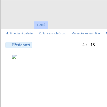
.
Domů
Multimediální galerie
Kultura a společnost
Mníšecké kulturní léto
4 ze 18
Předchozí