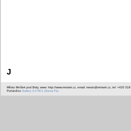
J
Město Mníšek pod Brdy, www: http://www.mnisek.cz, email: mesto@mnisek.cz, tel: +420 318
Poháněno
Gallery 3.0 RC1 (Santa Fe)