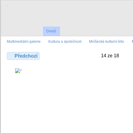
.
Domů
Multimediální galerie
Kultura a společnost
Mníšecké kulturní léto
14 ze 18
Předchozí