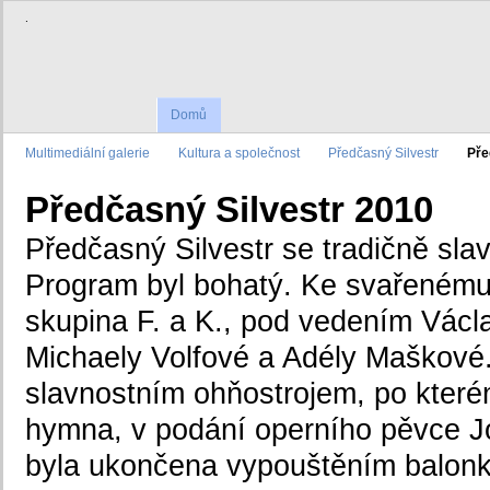
.
Domů
Multimediální galerie
Kultura a společnost
Předčasný Silvestr
Pře
Předčasný Silvestr 2010
Předčasný Silvestr se tradičně slav
Program byl bohatý. Ke svařenému 
skupina F. a K., pod vedením Vác
Michaely Volfové a Adély Maškové
slavnostním ohňostrojem, po které
hymna, v podání operního pěvce J
byla ukončena vypouštěním balonků 