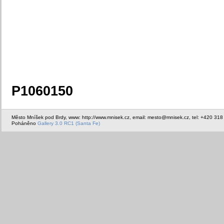
P1060150
Město Mníšek pod Brdy, www: http://www.mnisek.cz, email: mesto@mnisek.cz, tel: +420 318
Poháněno
Gallery 3.0 RC1 (Santa Fe)