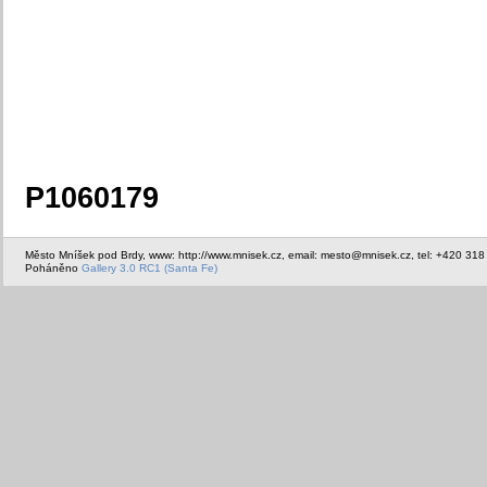
P1060179
Město Mníšek pod Brdy, www: http://www.mnisek.cz, email: mesto@mnisek.cz, tel: +420 318
Poháněno
Gallery 3.0 RC1 (Santa Fe)