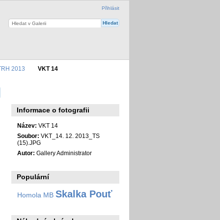
Přihlásit
TRH 2013
VKT 14
Informace o fotografii
Název:
VKT 14
Soubor:
VKT_14. 12. 2013_TS
(15).JPG
Autor:
Gallery Administrator
Populární
Skalka Pouť
Homola MB