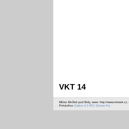
VKT 14
Město Mníšek pod Brdy, www: http://www.mnisek.cz,
Poháněno
Gallery 3.0 RC1 (Santa Fe)