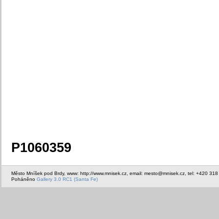
P1060359
Město Mníšek pod Brdy, www: http://www.mnisek.cz, email: mesto@mnisek.cz, tel: +420 318
Poháněno
Gallery 3.0 RC1 (Santa Fe)