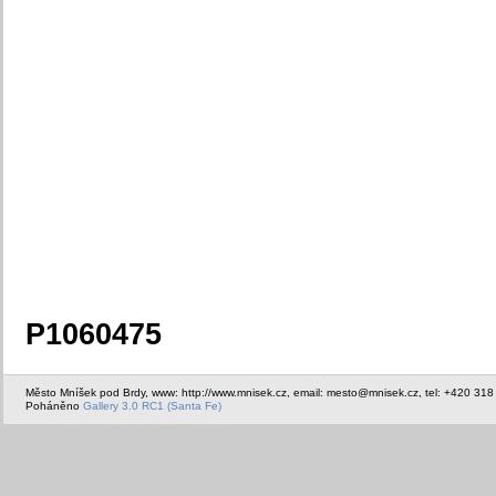
P1060475
Město Mníšek pod Brdy, www: http://www.mnisek.cz, email: mesto@mnisek.cz, tel: +420 318
Poháněno
Gallery 3.0 RC1 (Santa Fe)