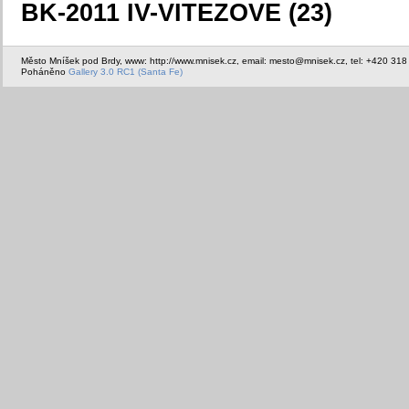
BK-2011 IV-VITEZOVE (23)
Město Mníšek pod Brdy, www: http://www.mnisek.cz, email: mesto@mnisek.cz, tel: +420 318
Poháněno
Gallery 3.0 RC1 (Santa Fe)