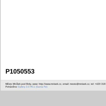
P1050553
Město Mníšek pod Brdy, www: http://www.mnisek.cz, email: mesto@mnisek.cz, tel: +420 318
Poháněno
Gallery 3.0 RC1 (Santa Fe)