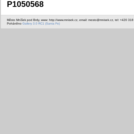
P1050568
Město Mníšek pod Brdy, www: http://www.mnisek.cz, email: mesto@mnisek.cz, tel: +420 318
Poháněno
Gallery 3.0 RC1 (Santa Fe)