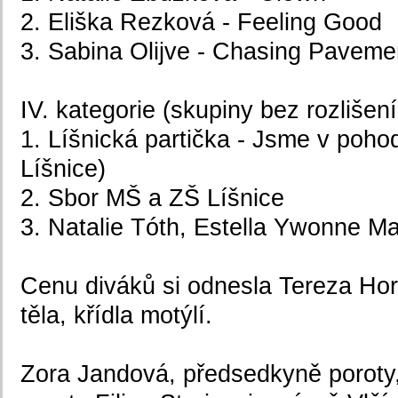
2. Eliška Rezková - Feeling Good
3. Sabina Olijve - Chasing Paveme
IV. kategorie (skupiny bez rozlišen
1. Líšnická partička - Jsme v poh
Líšnice)
2. Sbor MŠ a ZŠ Líšnice
3. Natalie Tóth, Estella Ywonne M
Cenu diváků si odnesla Tereza Hor
těla, křídla motýlí.
Zora Jandová, předsedkyně poroty, 