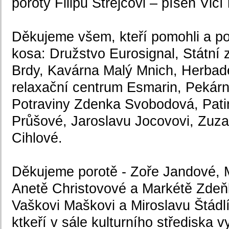
poroty Filipu Strejcovi – píseň Vlčí
Děkujeme všem, kteří pomohli a po
kosa: Družstvo Eurosignal, Státn
Brdy, Kavárna Malý Mnich, Herbad
relaxační centrum Esmarin, Pekárn
Potraviny Zdenka Svobodová, Pat
Průšové, Jaroslavu Jocovovi, Zuza
Cihlové.
Děkujeme porotě - Zoře Jandové, 
Anetě Christovové a Markétě Zde
Vaškovi Maškovi a Miroslavu Štádl
ktkeří v sále kulturního střediska vy