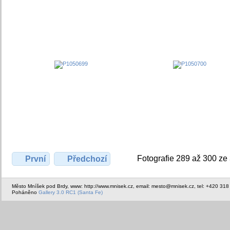
Fotografie 289 až 300 ze
První
Předchozí
Město Mníšek pod Brdy, www: http://www.mnisek.cz, email: mesto@mnisek.cz, tel: +420 318
Poháněno
Gallery 3.0 RC1 (Santa Fe)