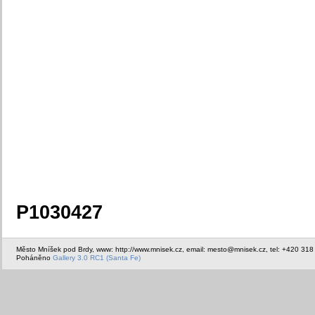
P1030427
Město Mníšek pod Brdy, www: http://www.mnisek.cz, email: mesto@mnisek.cz, tel: +420 318
Poháněno
Gallery 3.0 RC1 (Santa Fe)