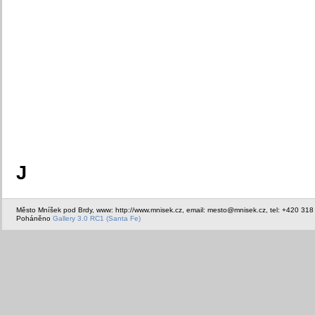
J
Město Mníšek pod Brdy, www: http://www.mnisek.cz, email: mesto@mnisek.cz, tel: +420 318
Poháněno
Gallery 3.0 RC1 (Santa Fe)