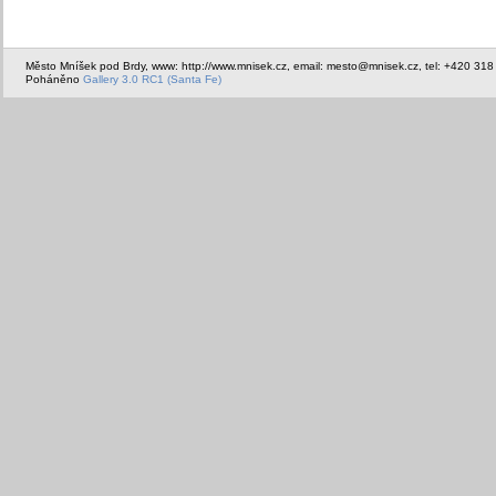
Město Mníšek pod Brdy, www: http://www.mnisek.cz, email: mesto@mnisek.cz, tel: +420 318
Poháněno
Gallery 3.0 RC1 (Santa Fe)