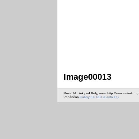
Image00013
Město Mníšek pod Brdy, www: http://www.mnisek.cz,
Poháněno
Gallery 3.0 RC1 (Santa Fe)