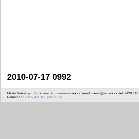
2010-07-17 0992
Město Mníšek pod Brdy, www: http://www.mnisek.cz, email: mesto@mnisek.cz, tel: +420 318
Poháněno
Gallery 3.0 RC1 (Santa Fe)