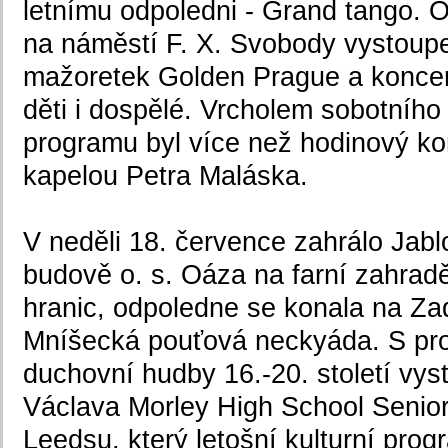
letnímu odpoledni - Grand tango. 
na náměstí F. X. Svobody vystoup
mažoretek Golden Prague a koncert
děti i dospělé. Vrcholem sobotního
programu byl více než hodinový kon
kapelou Petra Maláska.
V neděli 18. července zahrálo Jab
budově o. s. Oáza na farní zahrad
hranic, odpoledne se konala na Za
Mníšecká pouťová neckyáda. S pr
duchovní hudby 16.-20. století vyst
Václava Morley High School Senior
Leedsu, který letošní kulturní pro