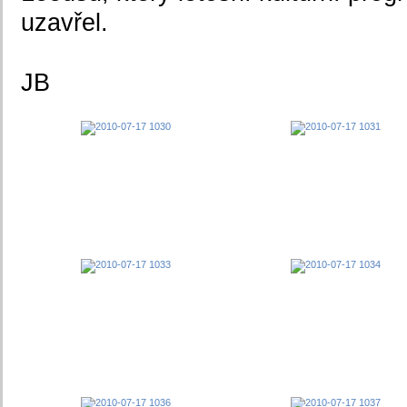
uzavřel.
JB