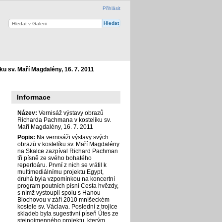
Přihlásit
u sv. Maří Magdalény, 16. 7. 2011
Informace
Název:
Vernisáž výstavy obrazů
Richarda Pachmana v kostelíku sv.
Maří Magdalény, 16. 7. 2011
Popis:
Na vernisáži výstavy svých
l
obrazů v kostelíku sv. Maří Magdalény
na Skalce zazpíval Richard Pachman
tři písně ze svého bohatého
repertoáru. První z nich se vrátil k
multimediálnímu projektu Egypt,
druhá byla vzpomínkou na koncertní
program poutních písní Cesta hvězdy,
s nímž vystoupil spolu s Hanou
Blochovou v září 2010 mníšeckém
kostele sv. Václava. Poslední z trojice
skladeb byla sugestivní píseň Útes ze
stejnojmenného projektu, kterým