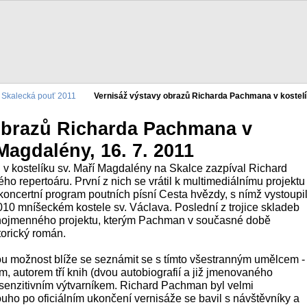
Skalecká pouť 2011
Vernisáž výstavy obrazů Richarda Pachmana v kostelík
obrazů Richarda Pachmana v
 Magdalény, 16. 7. 2011
 v kostelíku sv. Maří Magdalény na Skalce zazpíval Richard
o repertoáru. První z nich se vrátil k multimediálnímu projektu
oncertní program poutních písní Cesta hvězdy, s nímž vystoupi
10 mníšeckém kostele sv. Václava. Poslední z trojice skladeb
ejnojmenného projektu, kterým Pachman v současné době
torický román.
ou možnost blíže se seznámit se s tímto všestranným umělcem -
em, autorem tří knih (dvou autobiografií a již jmenovaného
 senzitivním výtvarníkem. Richard Pachman byl velmi
louho po oficiálním ukončení vernisáže se bavil s návštěvníky a