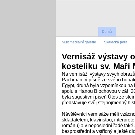
.
Domů
Multimediální galerie
Skalecká pouť
Vernisáž výstavy 
kostelíku sv. Maří
Na vernisáži výstavy svých obrazů
Pachman tři písně ze svého bohatéh
Egypt, druhá byla vzpomínkou na k
spolu s Hanou Blochovou v září 20
byla sugestivní píseň Útes ze st
představuje svůj stejnojmenný his
Návštěvníci vernisáže měli vzácn
skladatelem, klavíristou, interpret
románu) a v neposlední řadě také
bezprostřední a vstřícný a ještě d