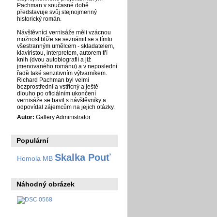
Pachman v současné době
představuje svůj stejnojmenný
historický román.
Návštěvníci vernisáže měli vzácnou
možnost blíže se seznámit se s tímto
všestranným umělcem - skladatelem,
klavíristou, interpretem, autorem tří
knih (dvou autobiografií a již
jmenovaného románu) a v neposlední
řadě také senzitivním výtvarníkem.
Richard Pachman byl velmi
bezprostřední a vstřícný a ještě
dlouho po oficiálním ukončení
vernisáže se bavil s návštěvníky a
odpovídal zájemcům na jejich otázky.
Autor:
Gallery Administrator
Populární
Skalka Pouť
Homola MB
Náhodný obrázek