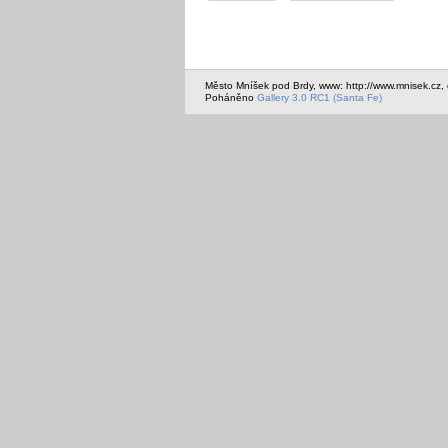
Město Mníšek pod Brdy, www: http://www.mnisek.cz,
Poháněno
Gallery 3.0 RC1 (Santa Fe)