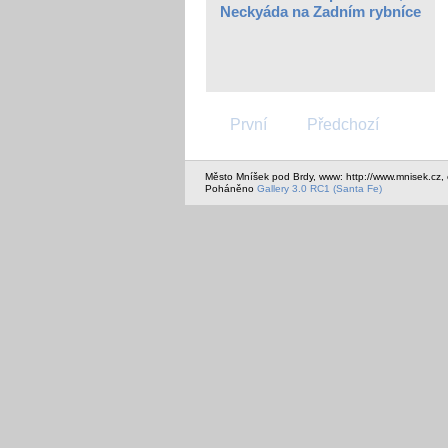
Neckyáda na Zadním rybníce
První
Předchozí
Město Mníšek pod Brdy, www: http://www.mnisek.cz,
Poháněno
Gallery 3.0 RC1 (Santa Fe)