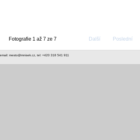
Fotografie 1 až 7 ze 7
Další
Poslední
 email: mesto@mnisek.cz, tel: +420 318 541 911