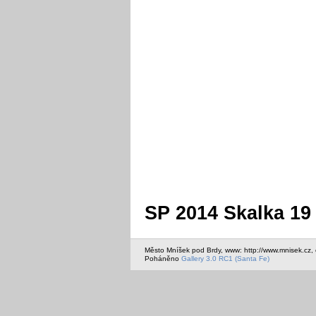
SP 2014 Skalka 19
Město Mníšek pod Brdy, www: http://www.mnisek.cz,
Poháněno
Gallery 3.0 RC1 (Santa Fe)