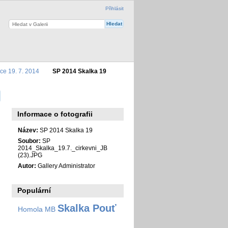
Přihlásit
lce 19. 7. 2014
SP 2014 Skalka 19
Informace o fotografii
Název:
SP 2014 Skalka 19
Soubor:
SP
2014_Skalka_19.7._cirkevni_JB
(23).JPG
Autor:
Gallery Administrator
Populární
Skalka Pouť
Homola MB