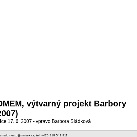
EM, výtvarný projekt Barbory
2007)
alce 17. 6. 2007 - vpravo Barbora Sládková
 email: mesto@mnisek.cz, tel: +420 318 541 911